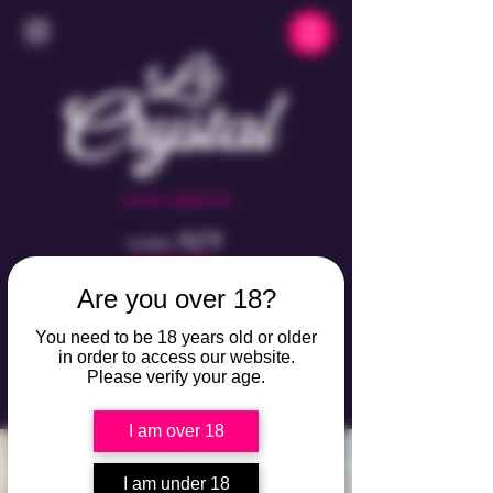
CLUB LIBERTIN
7/7
OUVERT
DE 23H À 05H
VILLAGE NATURISTE
Are you over 18?
DU CAP D'AGDE
PORT AMBONNE
You need to be 18 years old or older
in order to access our website.
Please verify your age.
I am over 18
I am under 18