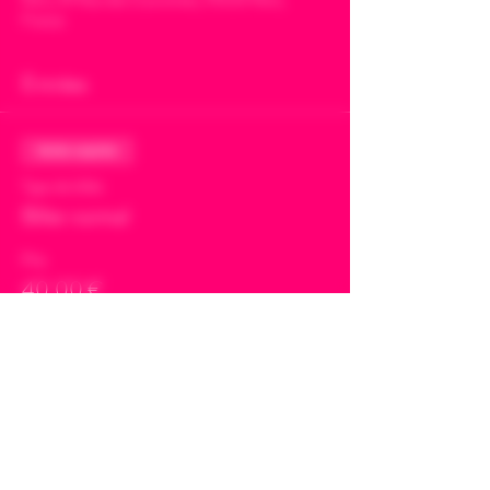
France
Entrées
Vente expirée
Type de billet
Billet normal
Prix
40,00 €
+ 1,00 € de frais de billetterie
Share This Event