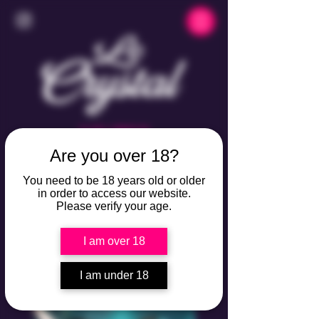
CLUB LIBERTIN
Are you over 18?
7/7
OUVERT
DE 23H À 05H
You need to be 18 years old or older
VILLAGE NATURISTE
in order to access our website.
DU CAP D'AGDE
PORT AMBONNE
Please verify your age.
I am over 18
I am under 18