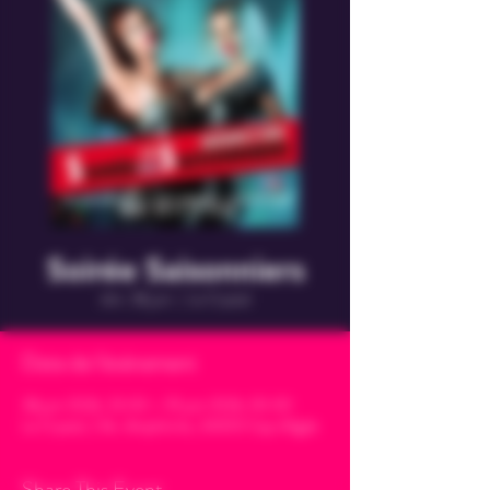
Soirée Saisonniers
dim. 28 juin
  |  
Le Crystal
Date de l'évènement
28 juin 2026, 23:00 – 29 juin 2026, 05:00
Le Crystal, 2 Av. Amphitrite, 34300 Cap d'Agde
Share This Event