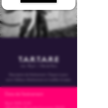
T.A.R.T.A.R.E
mer. 18 juil.
  |  
Ville de Paris
Description de l'événement. Cliquez ici pour
ouvrir l'éditeur d'événement et modifier le texte.
Date de l'évènement
18 juil. 2035, 21:30
Ville de Paris, 47 rue des Couronnes, 75020