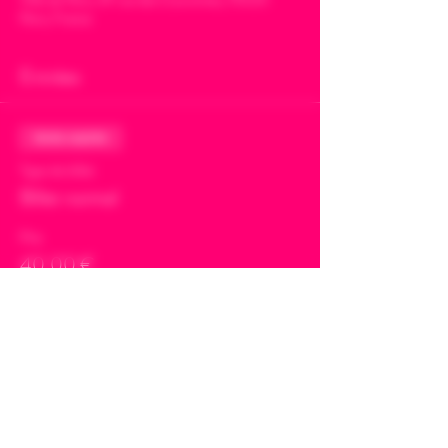
Paris, France
Entrées
Vente expirée
Type de billet
Billet normal
Prix
40,00 €
+ 1,00 € de frais de billetterie
Share This Event