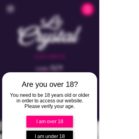
CLUB LIBERTIN
7/7
OUVERT
DE 23H À 05H
VILLAGE NATURISTE
Are you over 18?
DU CAP D'AGDE
PORT AMBONNE
You need to be 18 years old or older
in order to access our website.
Please verify your age.
I am over 18
I am under 18