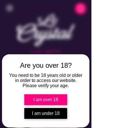
CLUB LIBERTIN
7/7
Are you over 18?
OUVERT
DE 23H À 05H
You need to be 18 years old or older
VILLAGE NATURISTE
DU CAP D'AGDE
in order to access our website.
PORT AMBONNE
Please verify your age.
I am over 18
I am under 18