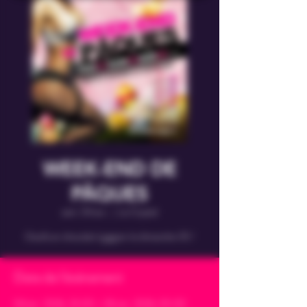
WEEK-END DE
PÂQUES
sam. 04 avr.
  |  
Le Crystal
Oeufs en chocolat à gagner le dimanche 05 !
Date de l'évènement
04 avr. 2026, 23:00 – 06 avr. 2026, 05:00